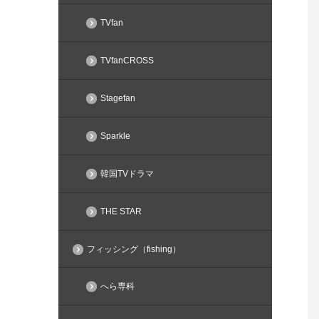
TVfan
TVfanCROSS
Stagefan
Sparkle
韓国TVドラマ
THE STAR
フィッシング（fishing）
へら専科