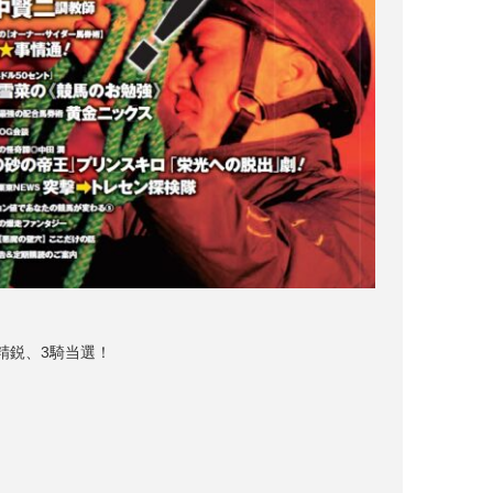
精鋭、3騎当選！