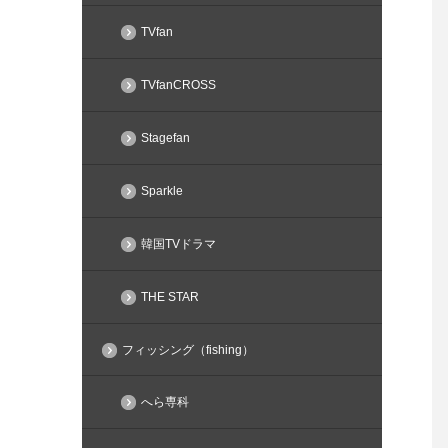
TVfan
TVfanCROSS
Stagefan
Sparkle
韓国TVドラマ
THE STAR
フィッシング（fishing）
へら専科