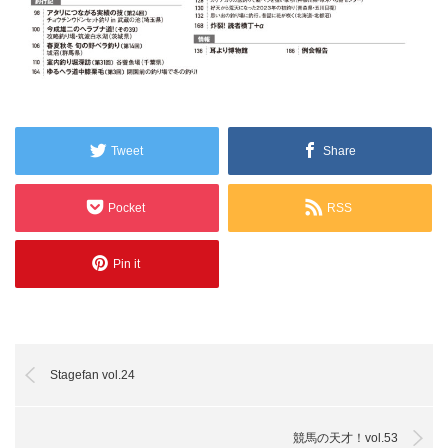
Tweet
Share
Pocket
RSS
Pin it
Stagefan vol.24
競馬の天才！vol.53