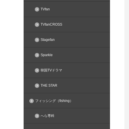
TVfan
TVfanCROSS
Stagefan
Sparkle
韓国TVドラマ
THE STAR
フィッシング（fishing）
へら専科