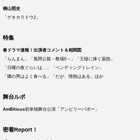
桐山照史
「ゲキカラドウ2」
特集
春ドラマ速報！出演者コメント＆相関図
「らんまん」「風間公親－教場0－」「王様に捧ぐ薬指」
「日曜の夜ぐらいは…」「ペンディングトレイン」
「隣の男はよく食べる」「だが、情熱はある」ほか
舞台ルポ
AmBitious
初単独舞台公演「アンビリーバボー」
密着Report！