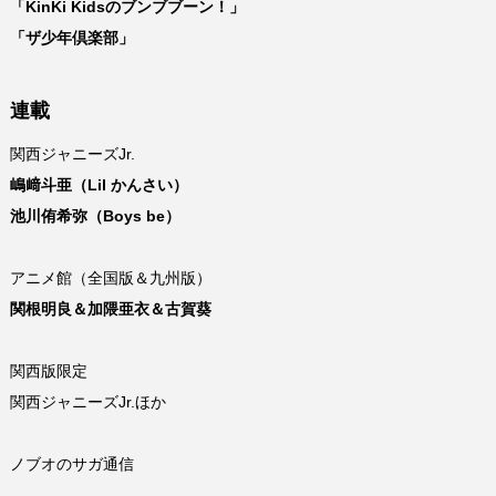
「KinKi Kidsのブンブブーン！」
「ザ少年倶楽部」
連載
関西ジャニーズJr.
嶋﨑斗亜（Lil かんさい）
池川侑希弥（Boys be）
アニメ館（全国版＆九州版）
関根明良＆加隈亜衣＆古賀葵
関西版限定
関西ジャニーズJr.ほか
ノブオのサガ通信