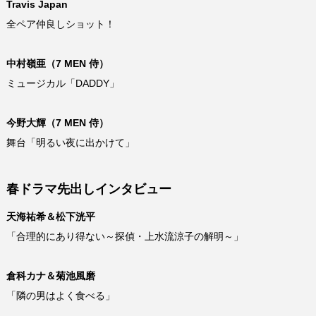
Travis Japan
全ペア仲良しショット！
中村嶺亜（7 MEN 侍）
ミュージカル「DADDY」
今野大輝（7 MEN 侍）
舞台「明るい夜に出かけて」
春ドラマ先出しインタビュー
天海祐希＆松下洸平
「合理的にあり得ない～探偵・上水流涼子の解明～」
倉科カナ＆菊池風磨
「隣の男はよく食べる」