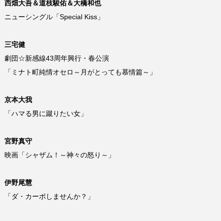
西畑大吾＆道枝駿佑＆大橋和也
ニューシングル「Special Kiss」
三宅健
劇団☆新感線43周年興行・春公演
「ミナト町純情オセロ～月がとっても慕情篇～」
京本大我
「ハマる男に蹴りたい女」
宮野真守
映画「シャザム！～神々の怒り～」
伊野尾慧
「ダ・カーポしませんか？」