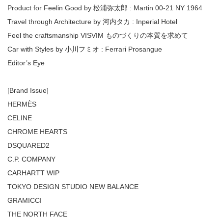
Product for Feelin Good by 松浦弥太郎 : Martin 00-21 NY 1964
Travel through Architecture by 河内タカ : Inperial Hotel
Feel the craftsmanship VISVIM ものづくりの本質を求めて
Car with Styles by 小川フミオ : Ferrari Prosangue
Editor’s Eye
[Brand Issue]
HERMÈS
CELINE
CHROME HEARTS
DSQUARED2
C.P. COMPANY
CARHARTT WIP
TOKYO DESIGN STUDIO NEW BALANCE
GRAMICCI
THE NORTH FACE