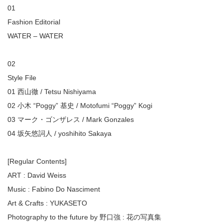
01
Fashion Editorial
WATER – WATER
02
Style File
01 西山徹 / Tetsu Nishiyama
02 小木 “Poggy” 基史 / Motofumi “Poggy” Kogi
03 マーク・ゴンザレス / Mark Gonzales
04 坂矢悠詞人 / yoshihito Sakaya
[Regular Contents]
ART : David Weiss
Music : Fabino Do Nasciment
Art & Crafts : YUKASETO
Photography to the future by 野口強 : 花の写真集