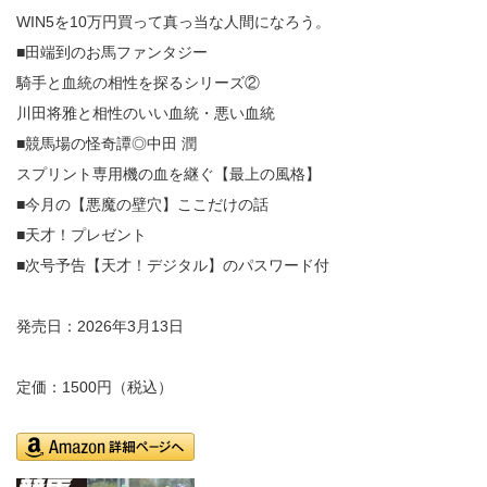
WIN5を10万円買って真っ当な人間になろう。
■田端到のお馬ファンタジー
騎手と血統の相性を探るシリーズ②
川田将雅と相性のいい血統・悪い血統
■競馬場の怪奇譚◎中田 潤
スプリント専用機の血を継ぐ【最上の風格】
■今月の【悪魔の壁穴】ここだけの話
■天才！プレゼント
■次号予告【天才！デジタル】のパスワード付
発売日：2026年3月13日
定価：1500円（税込）