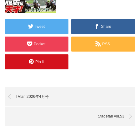
Tweet
Share
Pocket
RSS
Pin it
TVfan 2026年4月号
Stagefan vol.53