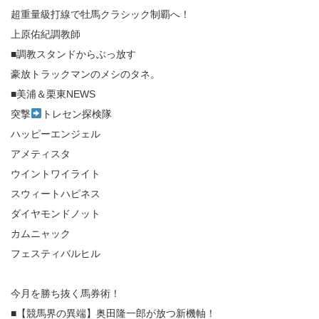
超重量級打線で牡馬クラシック制覇へ！
上原佑紀調教師
■調教スタンドからぶっ放す
豪放トラックマンのメシのタネ。
■美浦＆栗東NEWS
突撃
トレセン探検隊
ハッピーエンジェル
アメティスタ
ウイントワイライト
スウィートハピネス
ダイヤモンドノット
カムニャック
フェスティバルヒル
今月を勝ち抜く馬券術！
■【競馬界の異端】奥田隆一郎が放つ新機軸！