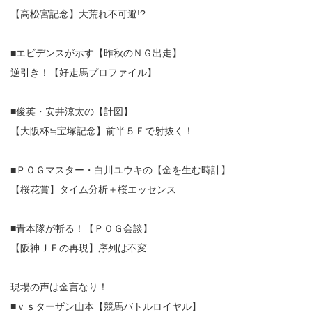
【高松宮記念】大荒れ不可避!?
■エビデンスが示す【昨秋のＮＧ出走】
逆引き！【好走馬プロファイル】
■俊英・安井涼太の【計図】
【大阪杯≒宝塚記念】前半５Ｆで射抜く！
■ＰＯＧマスター・白川ユウキの【金を生む時計】
【桜花賞】タイム分析＋桜エッセンス
■青本隊が斬る！【ＰＯＧ会談】
【阪神ＪＦの再現】序列は不変
現場の声は金言なり！
■ｖｓターザン山本【競馬バトルロイヤル】