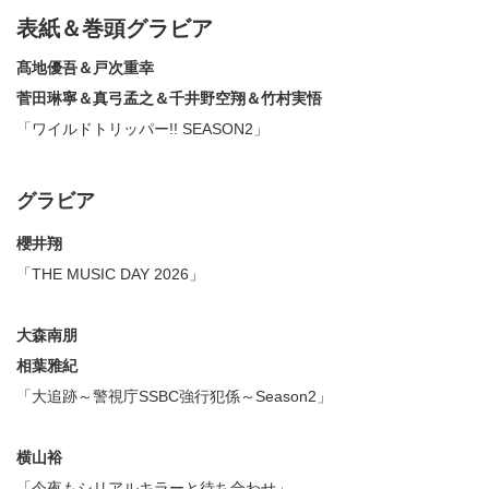
表紙＆巻頭グラビア
髙地優吾＆戸次重幸
菅田琳寧＆真弓孟之＆千井野空翔＆竹村実悟
「ワイルドトリッパー!! SEASON2」
グラビア
櫻井翔
「THE MUSIC DAY 2026」
大森南朋
相葉雅紀
「大追跡～警視庁SSBC強行犯係～Season2」
横山裕
「今夜もシリアルキラーと待ち合わせ」