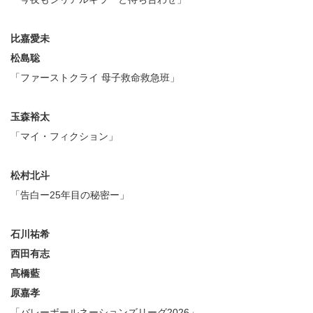
比嘉愛未
松島聡
「ファーストクライ 母子救命救急班」
玉森裕太
「マイ・フィクション」
松村北斗
「告白ー25年目の秘密ー」
石川祐希
西田有志
髙橋藍
原嘉孝
「バレーボールネーションズリーグ2026」