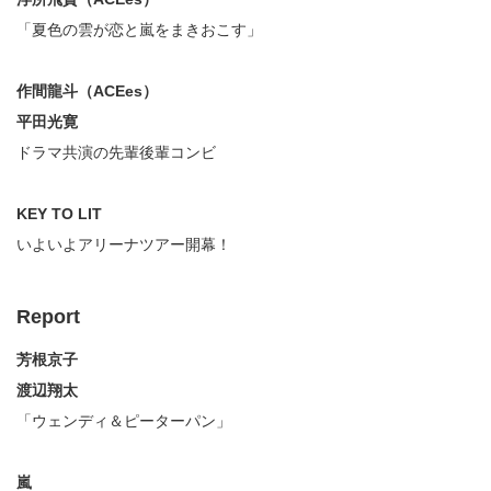
「夏色の雲が恋と嵐をまきおこす」
作間龍斗（ACEes）
平田光寛
ドラマ共演の先輩後輩コンビ
KEY TO LIT
いよいよアリーナツアー開幕！
Report
芳根京子
渡辺翔太
「ウェンディ＆ピーターパン」
嵐