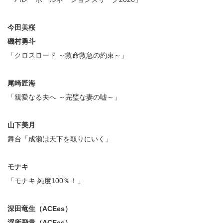
今田美桜
磯村勇斗
「クロスロード ～救命救急の約束～」
尾崎匠海
「親愛なる夫へ ～完璧な妻の嘘～」
山下美月
舞台「成瀬は天下を取りにいく」
モナキ
「モナキ 純度100％！」
深田竜生（ACEes）
浮所飛貴（ACEes）