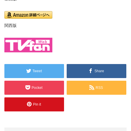
関西版
Tweet
Share
Pocket
RSS
Pin it