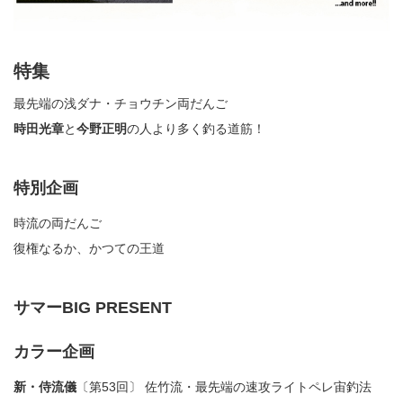
特集
最先端の浅ダナ・チョウチン両だんご
時田光章
と
今野正明
の人より多く釣る道筋！
特別企画
時流の両だんご
復権なるか、かつての王道
サマーBIG PRESENT
カラー企画
新・侍流儀
〔第53回〕 佐竹流・最先端の速攻ライトペレ宙釣法