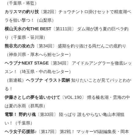
（千葉県・将監）
カリスマの釣り技
〔第2回〕チョウチントロ掛けセットで精進湖ベ
ラを狙い撃つ！（山梨県）
横山天水の旬THE BEST
〔第111回〕 ダム湖が誘う夏の巨ベラ釣
り（千葉県・笹川湖）
熊谷充の攻め力
〔第34回〕 盛期を釣り抜ける両だんごの底釣り
（神奈川県・厚木へら鮒センター）
ヘラブナNEXT STAGE
〔第34回〕 アイドルアングラーを徹底レッ
スン！（埼玉県・中の島センター）
（新連載）
ヘラブナ イラスト図解
知りたいことが見てパッとわか
る！
伊藤さとしの夢を追いかけて
〔VOL.190〕 煙る榛名湖・雲海の中
は夏の氷雨（群馬県）
電撃！ 野釣り魂
〔第33回〕 陸っぱり 誰もやらない亀山本湖狙
い！（千葉県）
ヘラ女子応援部♪
〔第17回〕 第2戦！ マッキーVS副編集長・岡本