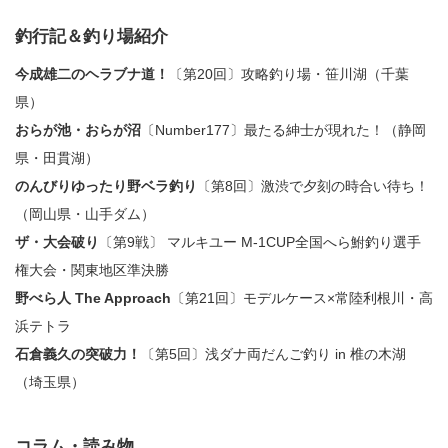
釣行記＆釣り場紹介
今成雄二のヘラブナ道！
〔第20回〕攻略釣り場・笹川湖（千葉
県）
おらが池・おらが沼
〔Number177〕最たる紳士が現れた！（静岡
県・田貫湖）
のんびりゆったり野ベラ釣り
〔第8回〕激渋で夕刻の時合い待ち！
（岡山県・山手ダム）
ザ・大会破り
〔第9戦〕 マルキユー M-1CUP全国へら鮒釣り選手
権大会・関東地区準決勝
野べら人 The Approach
〔第21回〕モデルケース×常陸利根川・高
浜テトラ
石倉義久の突破力！
〔第5回〕浅ダナ両だんご釣り in 椎の木湖
（埼玉県）
コラム・読み物