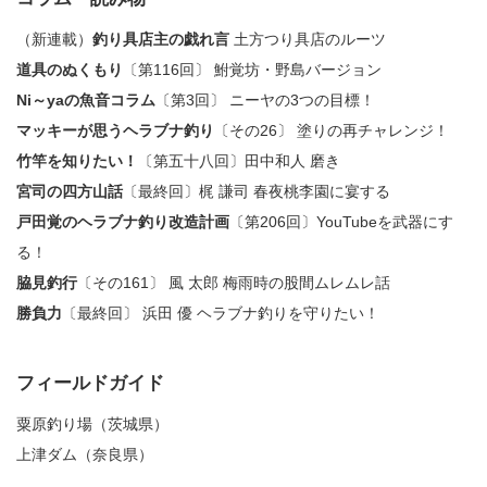
（新連載）
釣り具店主の戯れ言
土方つり具店のルーツ
道具のぬくもり
〔第116回〕 鮒覚坊・野島バージョン
Ni～yaの魚音コラム
〔第3回〕 ニーヤの3つの目標！
マッキーが思うヘラブナ釣り
〔その26〕 塗りの再チャレンジ！
竹竿を知りたい！
〔第五十八回〕田中和人 磨き
宮司の四方山話
〔最終回〕梶 謙司 春夜桃李園に宴する
戸田覚のヘラブナ釣り改造計画
〔第206回〕YouTubeを武器にす
る！
脇見釣行
〔その161〕 風 太郎 梅雨時の股間ムレムレ話
勝負力
〔最終回〕 浜田 優 ヘラブナ釣りを守りたい！
フィールドガイド
粟原釣り場（茨城県）
上津ダム（奈良県）