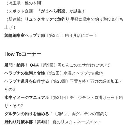
（埼玉県・椎の木湖）
（スポット企画）
「がまへら我楽」
が誕生！
（新連載）
リュックサックで魚釣り
手軽に電車で釣り遊び＆打ち
上げ！
箕輪編集室ヘラブナ部
〔第3回〕 釣り具店にゴー！
How Toコーナー
疑問・納得！ Q&A
〔第9回〕両だんごのエサ付けについて
ヘラブナの生態と食性
〔第2回〕水温とヘラブナの動き
ヘラブナ道具を自作する
〔第23回〕玉置き枠と万力の調整加工・
その6
水中イメージマニュアル
〔第31回〕チョウチントロ掛けセット釣
り・その2
グルテンの釣りを極める！
〔第6回〕両グルテンの宙釣り
野釣り対策本部
〔第4回〕 夏のリスクマネージメント