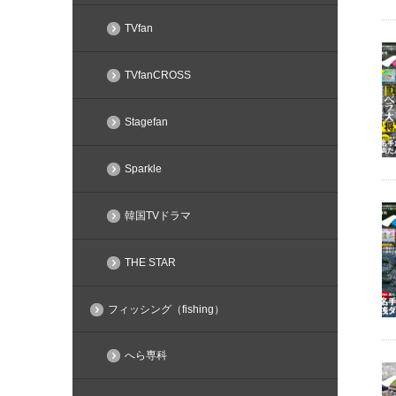
TVfan
TVfanCROSS
Stagefan
Sparkle
韓国TVドラマ
THE STAR
フィッシング（fishing）
へら専科