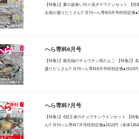
【特集1】夏の超食い渋り浅ダナウドンセット 【特
企画が盛りだくさん!! 月刊へら専科9月号特別定価●1
へら専科8月号
【特集1】最先端のチョウチン両だんご 【特集2】
盛りだくさん!! 月刊へら専科8月号特別定価●1610円
へら専科7月号
【特集1】4冠王者のチョウチンウドンセット 【特
ん!! 月刊へら専科7月号特別定価●1610円（本体146