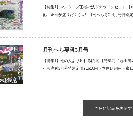
【特集1】マスターズ王者の浅ダナウドンセット 【
他、企画が盛りだくさん!! 月刊へら専科4月号特別定価
月刊へら専科3月号
【特集1】他の人より釣れる段底 【特集2】4冠王者
へら専科3月号特別定価●1610円（本体1464円＋税1
さらに記事を表示す