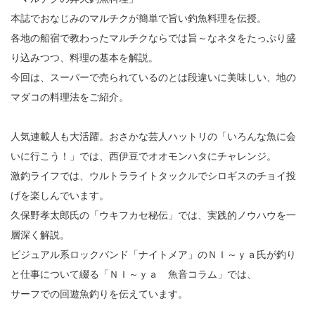
本誌でおなじみのマルチクが簡単で旨い釣魚料理を伝授。
各地の船宿で教わったマルチクならでは旨～なネタをたっぷり盛
り込みつつ、料理の基本を解説。
今回は、スーパーで売られているのとは段違いに美味しい、地の
マダコの料理法をご紹介。
人気連載人も大活躍。おさかな芸人ハットリの「いろんな魚に会
いに行こう！」では、西伊豆でオオモンハタにチャレンジ。
激釣ライフでは、ウルトラライトタックルでシロギスのチョイ投
げを楽しんでいます。
久保野孝太郎氏の「ウキフカセ秘伝」では、実践的ノウハウを一
層深く解説。
ビジュアル系ロックバンド「ナイトメア」のＮＩ～ｙａ氏が釣り
と仕事について綴る「ＮＩ～ｙａ 魚音コラム」では、
サーフでの回遊魚釣りを伝えています。