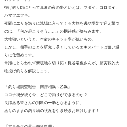
投げ釣り師にとって真夏の夜の夢といえば、マダイ、コロダイ、
ハマフエフキ。
夜間にエサを漁りに浅場に入ってくる大物を磯や堤防で迎え撃つ
のは、「何か起こりそう……」の期待感が膨らみます。
大物狙いというと、本命のキャッチ率が低いもの。
しかし、相手のことを研究し尽くしているエキスパートは狙い通
りに仕留めます。
常識にとらわれず新境地を切り拓く梶谷竜也さんが、超実戦的大
物投げ釣りを解説します。
「釣り場調査報告－南房相浜～乙浜」
コロナ禍が続く今、どこで釣りができるのか？
良識ある皆さんの判断の一助となるように、
ありのままの釣り場の状況を引き続きお届けします！
「マルチクの昇天釣魚料理」