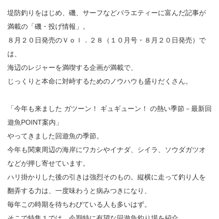
堤防釣りをはじめ、磯、サーフなどバラエティーに富んだ記事が
満載の「磯・投げ情報」。
８月２０日発売のＶｏｌ．２８（１０月号・８月２０日発売）で
は、
海辺のレジャーを満喫する企画が満載で、
じっくりと本命に対峙するためのノウハウも盛りだくさん。
「今年も来ました ガツーン！ ギュギューン！ の熱い季節－最新回
遊魚POINT案内」
やってきました回遊魚の季節。
今年も関東周辺の海岸にワカシやイナダ、シイラ、ソウダガツオ
などが押し寄せています。
ハリ掛かりした後の引きは強烈そのもの。縦横に走って釣り人を
翻弄する力は、一度味わうと病みつきになり、
毎年この時期を待ちわびている人も多いはず。
そこで特集１では、今期特に有望な回遊魚釣り場を紹介。